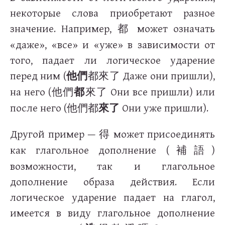
некоторые слова приобретают разное
значение. Например,
может означать
都
«даже», «все» и «уже» в зависимости от
того, падает ли логическое ударение
перед ним (
Даже они пришли),
他們
都來了
на него (
Они все пришли) или
他們
都
來了
после него (
Они уже пришли).
他們都
來了
Другой пример —
может присоединять
得
как глагольное дополнение (
)
補語
возможности, так и глагольное
дополнение образа действия. Если
логическое ударение падает на глагол,
имеется в виду глагольное дополнение