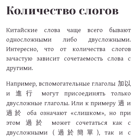
Количество слогов
Китайские слова чаще всего бывают
односложными либо двусложными.
Интересно, что от количества слогов
зачастую зависит сочетаемость слова с
другими.
Например, вспомогательные глаголы
加以
и
могут присоединять только
進行
двусложные глаголы. Или к примеру
и
過
оба означают «слишком», но при
過於
этом
может сочетаться как с
過於
двусложными (
), так и с
過於簡單