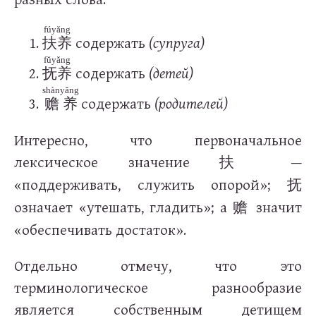
fúyǎng
содержать
(супруга)
扶养
fǔyǎng
содержать
(детей)
抚养
shànyǎng
содержать
(родителей)
赡养
Интересно, что первоначальное
лексическое значение
—
扶
«поддерживать, служить опорой»;
抚
означает «утешать, гладить»; а
значит
赡
«обеспечивать достаток».
Отдельно отмечу, что это
терминологическое разнообразие
является собственным детищем