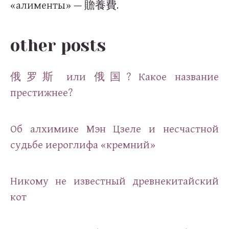
«алименты» —
.
贍養費
other posts
俄罗斯 или 俄国? Какое название
престижнее?
Об алхимике Мэн Цзеле и несчастной
судьбе иероглифа «кремний»
Никому не известный древнекитайский
кот