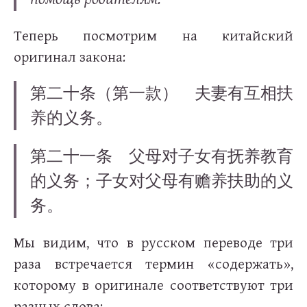
Теперь посмотрим на китайский
оригинал закона:
第二十条（第一款） 夫妻有互相扶
养的义务。
第二十一条 父母对子女有抚养教育
的义务；子女对父母有赡养扶助的义
务。
Мы видим, что в русском переводе три
раза встречается термин «содержать»,
которому в оригинале соответствуют три
разных слова: