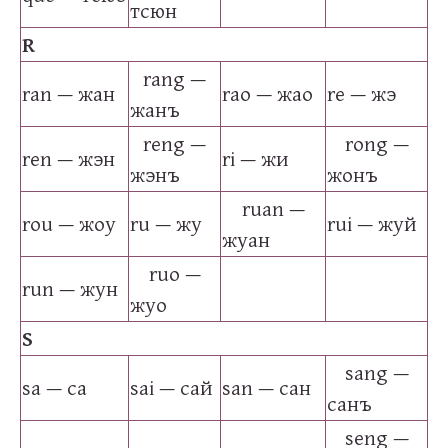
тсюн
R
rang —
ran — жан
rao — жао
re — жэ
жанъ
reng —
rong —
ren — жэн
ri — жи
жэнъ
жонъ
ruan —
rou — жоу
ru — жу
rui — жуй
жуан
ruo —
run — жун
жуо
S
sang —
sa — са
sai — сай
san — сан
санъ
seng —