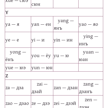
xue — сюэ
сюн
Y
yang —
ya — я
yan — ен
yao — яо
янъ
ying —
ye — е
yi — и
yin — ин
инъ
yong —
yuan —
you — ёу
yu — ю
ёнъ
юан
yue — юэ
yun — юн
Z
zai —
zang —
za — дза
zan — дзан
дзай
дзанъ
zen —
zao — дзао
ze — дзэ
zei — дзэй
дзэн