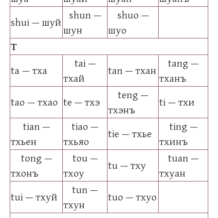
shun —
shuo —
shui — шуй
шун
шуо
T
tai —
tang —
ta — тха
tan — тхан
тхай
тханъ
teng —
tao — тхао
te — тхэ
ti — тхи
тхэнъ
tian —
tiao —
ting —
tie — тхье
тхьен
тхьяо
тхинъ
tong —
tou —
tuan —
tu — тху
тхонъ
тхоу
тхуан
tun —
tui — тхуй
tuo — тхуо
тхун