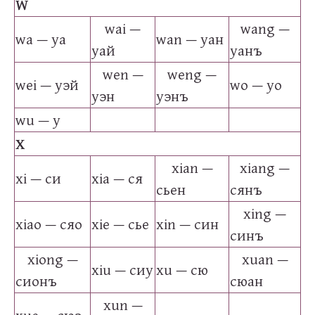
W
wai —
wang —
wa — уа
wan — уан
уай
уанъ
wen —
weng —
wei — уэй
wo — уо
уэн
уэнъ
wu — у
X
xian —
xiang —
xi — си
xia — ся
сьен
сянъ
xing —
xiao — сяо
xie — сье
xin — син
синъ
xiong —
xuan —
xiu — сиу
xu — сю
сионъ
сюан
xun —