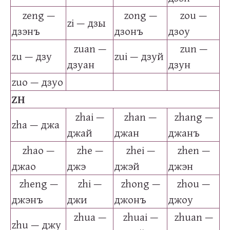
zeng —
zong —
zou —
zi — дзы
дзэнъ
дзонъ
дзоу
zuan —
zun —
zu — дзу
zui — дзуй
дзуан
дзун
zuo — дзуо
ZH
zhai —
zhan —
zhang —
zha — джа
джай
джан
джанъ
zhao —
zhe —
zhei —
zhen —
джао
джэ
джэй
джэн
zheng —
zhi —
zhong —
zhou —
джэнъ
джи
джонъ
джоу
zhua —
zhuai —
zhuan —
zhu — джу