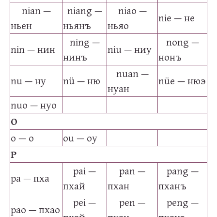
nian —
niang —
niao —
nie — не
ньен
ньянъ
ньяо
ning —
nong —
nin — нин
niu — ниу
нинъ
нонъ
nuan —
nu — ну
nü — ню
nüe — нюэ
нуан
nuo — нуо
O
o — о
ou — оу
P
pai —
pan —
pang —
pa — пха
пхай
пхан
пханъ
pei —
pen —
peng —
pao — пхао