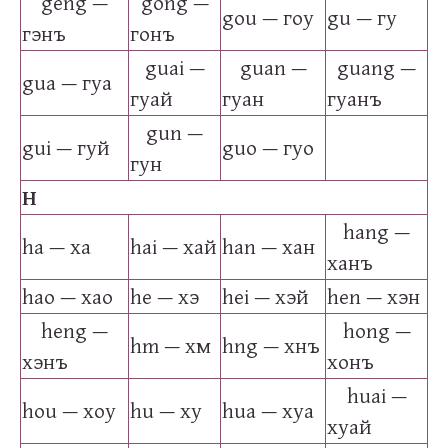
geng —
gong —
gou — гоу
gu — гу
гэнъ
гонъ
guai —
guan —
guang —
gua — гуа
гуай
гуан
гуанъ
gun —
gui — гуй
guo — гуо
гун
H
hang —
ha — ха
hai — хай
han — хан
ханъ
hao — хао
he — хэ
hei — хэй
hen — хэн
heng —
hong —
hm — хм
hng — хнъ
хэнъ
хонъ
huai —
hou — хоу
hu — ху
hua — хуа
хуай