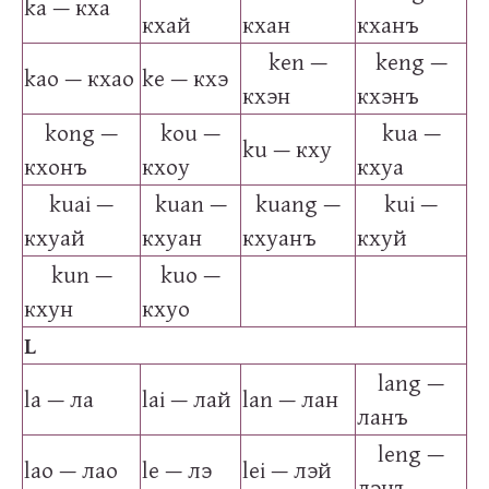
ka — кха
кхай
кхан
кханъ
ken —
keng —
kao — кхао
ke — кхэ
кхэн
кхэнъ
kong —
kou —
kua —
ku — кху
кхонъ
кхоу
кхуа
kuai —
kuan —
kuang —
kui —
кхуай
кхуан
кхуанъ
кхуй
kun —
kuo —
кхун
кхуо
L
lang —
la — ла
lai — лай
lan — лан
ланъ
leng —
lao — лао
le — лэ
lei — лэй
лэнъ