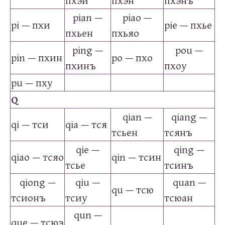
пхэй
пхэн
пхэнъ
pian —
piao —
pi — пхи
pie — пхье
пхьен
пхьяо
ping —
pou —
pin — пхин
po — пхо
пхинъ
пхоу
pu — пху
Q
qian —
qiang —
qi — тси
qia — тся
тсьен
тсянъ
qie —
qing —
qiao — тсяо
qin — тсин
тсье
тсинъ
qiong —
qiu —
quan —
qu — тсю
тсионъ
тсиу
тсюан
qun —
que — тсюэ