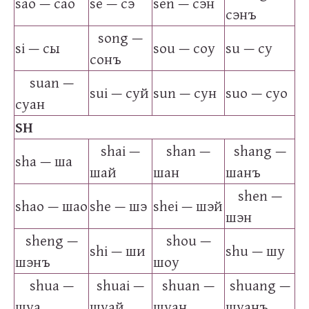
sao — сао
se — сэ
sen — сэн
сэнъ
song —
si — сы
sou — соу
su — су
сонъ
suan —
sui — суй
sun — сун
suo — суо
суан
SH
shai —
shan —
shang —
sha — ша
шай
шан
шанъ
shen —
shao — шао
she — шэ
shei — шэй
шэн
sheng —
shou —
shi — ши
shu — шу
шэнъ
шоу
shua —
shuai —
shuan —
shuang —
шуа
шуай
шуан
шуанъ