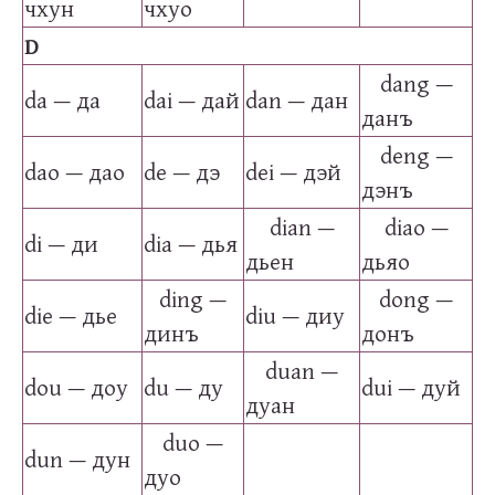
чхун
чхуо
D
dang —
da — да
dai — дай
dan — дан
данъ
deng —
dao — дао
de — дэ
dei — дэй
дэнъ
dian —
diao —
di — ди
dia — дья
дьен
дьяо
ding —
dong —
die — дье
diu — диу
динъ
донъ
duan —
dou — доу
du — ду
dui — дуй
дуан
duo —
dun — дун
дуо