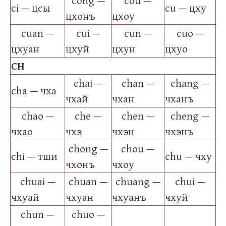
cong —
cou —
ci — цсы
cu — цху
цхонъ
цхоу
cuan —
cui —
cun —
cuo —
цхуан
цхуй
цхун
цхуо
CH
chai —
chan —
chang —
cha — чха
чхай
чхан
чханъ
chao —
che —
chen —
cheng —
чхао
чхэ
чхэн
чхэнъ
chong —
chou —
chi — тши
chu — чху
чхонъ
чхоу
chuai —
chuan —
chuang —
chui —
чхуай
чхуан
чхуанъ
чхуй
chun —
chuo —