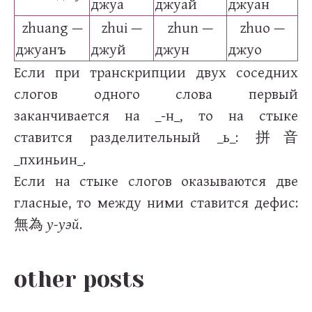
джуа
джуай
джуан
zhuang —
zhui —
zhun —
zhuo —
джуанъ
джуй
джун
джуо
Если при транскрипции двух соседних
слогов одного слова первый
заканчивается на _-н_, то на стыке
ставится разделительный _ь_:
拼音
_пхиньин_.
Если на стыке слогов оказываются две
гласные, то между ними ставится дефис:
у-уэй
.
無為
other posts