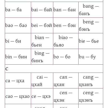
bang —
ba — ба
bai — бай
ban — бан
банъ
beng —
bao — бао
bei — бэй
ben — бэн
бэнъ
bian —
biao —
bi — би
bie — бье
бьен
бьяо
bing —
bin — бин
bo — бо
bu — бу
бинъ
C
cai —
can —
cang —
ca — цха
цхай
цхан
цханъ
cen —
ceng —
cao — цхао
ce — цхэ
цхэн
цхэнъ