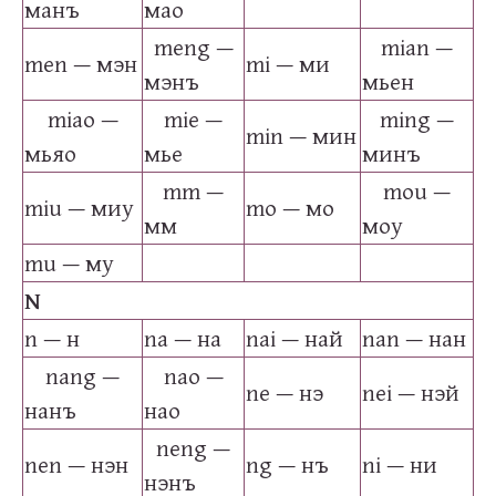
манъ
мао
meng —
mian —
men — мэн
mi — ми
мэнъ
мьен
miao —
mie —
ming —
min — мин
мьяо
мье
минъ
mm —
mou —
miu — миу
mo — мо
мм
моу
mu — му
N
n — н
na — на
nai — най
nan — нан
nang —
nao —
ne — нэ
nei — нэй
нанъ
нао
neng —
nen — нэн
ng — нъ
ni — ни
нэнъ