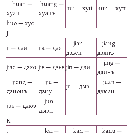
huan —
huang —
hui — хуй
hun — хун
хуан
хуанъ
huo — хуо
J
jian —
jiang —
ji — дзи
jia — дзя
дзьен
дзянъ
jing —
jiao — дзяо
jie — дзье
jin — дзин
дзинъ
jiong —
jiu —
juan —
ju — дзю
дзионъ
дзиу
дзюан
jun —
jue — дзюэ
дзюн
K
kai —
kan —
kang —