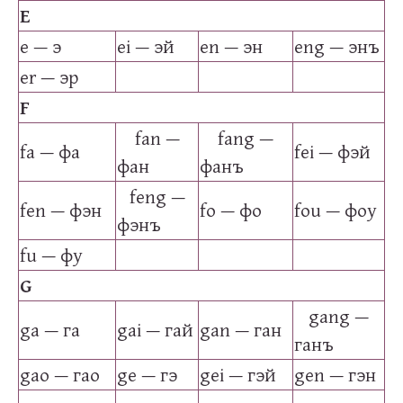
E
e — э
ei — эй
en — эн
eng — энъ
er — эр
F
fan —
fang —
fa — фа
fei — фэй
фан
фанъ
feng —
fen — фэн
fo — фо
fou — фоу
фэнъ
fu — фу
G
gang —
ga — га
gai — гай
gan — ган
ганъ
gao — гао
ge — гэ
gei — гэй
gen — гэн