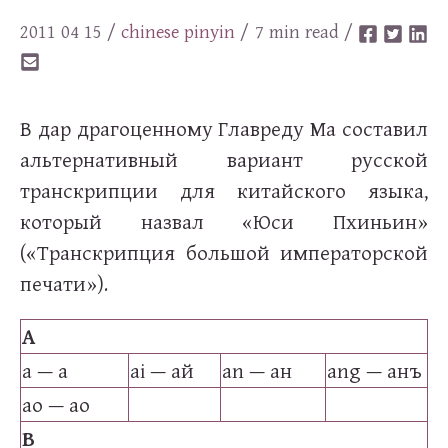
2011 04 15
/
chinese
pinyin
/ 7 min read /
В дар драгоценному Главреду Ма составил
альтернативный вариант русской
транскрипции для китайского языка,
который назвал «Юси Пхиньин»
(«Транскрипция большой императорской
печати»).
A
a — а
ai — ай
an — ан
ang — анъ
ao — ао
B