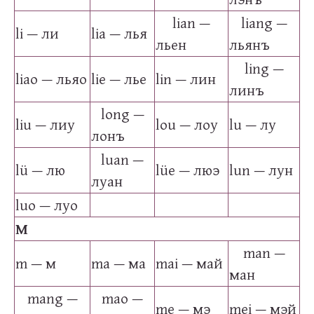
lian —
liang —
li — ли
lia — лья
льен
льянъ
ling —
liao — льяо
lie — лье
lin — лин
линъ
long —
liu — лиу
lou — лоу
lu — лу
лонъ
luan —
lü — лю
lüe — люэ
lun — лун
луан
luo — луо
M
man —
m — м
ma — ма
mai — май
ман
mang —
mao —
me — мэ
mei — мэй