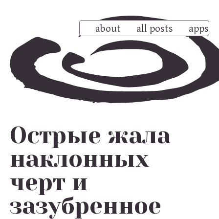
about
all posts
apps
Острые жала
наклонных
черт и
зазубренное