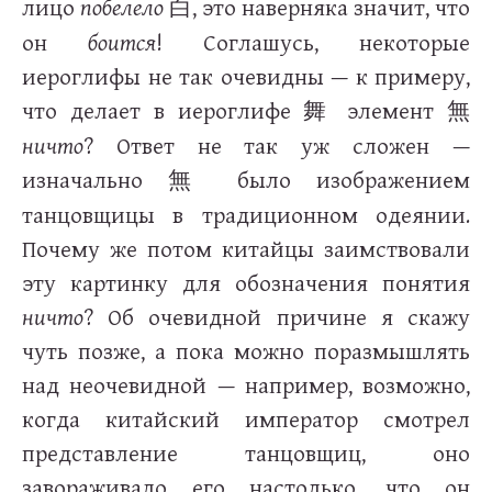
лицо
побелело
, это наверняка значит, что
白
он
боится
! Соглашусь, некоторые
иероглифы не так очевидны — к примеру,
что делает в иероглифе
элемент
舞
無
ничто
? Ответ не так уж сложен —
изначально
было изображением
無
танцовщицы в традиционном одеянии.
Почему же потом китайцы заимствовали
эту картинку для обозначения понятия
ничто
? Об очевидной причине я скажу
чуть позже, а пока можно поразмышлять
над неочевидной — например, возможно,
когда китайский император смотрел
представление танцовщиц, оно
завораживало его настолько, что он