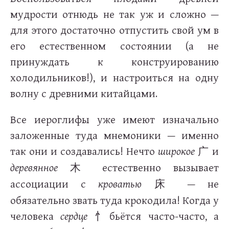
мудрости отнюдь не так уж и сложно —
для этого достаточно отпустить свой ум в
его естественном состоянии (а не
принуждать к конструированию
холодильников!), и настроиться на одну
волну с древними китайцами.
Все иероглифы уже имеют изначально
заложенные туда мнемоники — именно
так они и создавались! Нечто
широкое
и
广
деревянное
естественно вызывает
木
ассоциации с
кроватью
— не
床
обязательно звать туда крокодила! Когда у
человека
сердце
бьётся часто-часто, а
忄