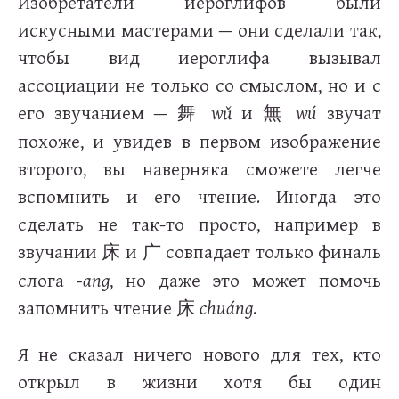
Изобретатели иероглифов были
искусными мастерами — они сделали так,
чтобы вид иероглифа вызывал
ассоциации не только со смыслом, но и с
его звучанием —
wǔ
и
wú
звучат
舞
無
похоже, и увидев в первом изображение
второго, вы наверняка сможете легче
вспомнить и его чтение. Иногда это
сделать не так-то просто, например в
звучании
и
совпадает только финаль
床
广
слога
-ang
, но даже это может помочь
запомнить чтение
chuáng
.
床
Я не сказал ничего нового для тех, кто
открыл в жизни хотя бы один