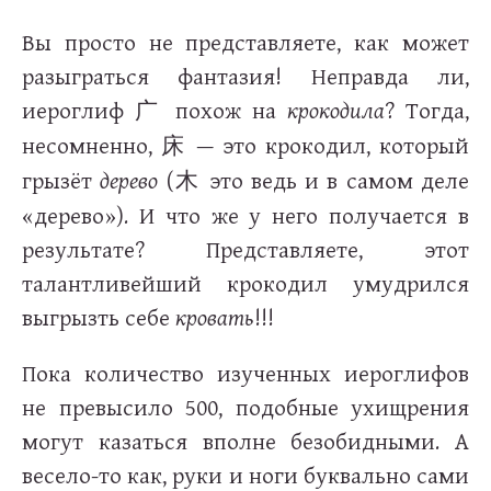
Вы просто не представляете, как может
разыграться фантазия! Неправда ли,
иероглиф
похож на
крокодила
? Тогда,
广
несомненно,
— это крокодил, который
床
грызёт
дерево
(
это ведь и в самом деле
木
«дерево»). И что же у него получается в
результате? Представляете, этот
талантливейший крокодил умудрился
выгрызть себе
кровать
!!!
Пока количество изученных иероглифов
не превысило 500, подобные ухищрения
могут казаться вполне безобидными. А
весело-то как, руки и ноги буквально сами