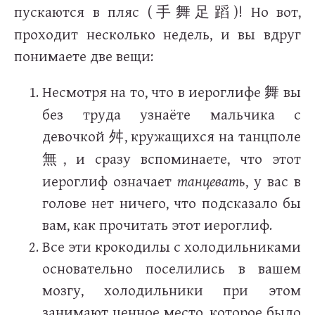
пускаются в пляс (
)! Но вот,
手舞足蹈
проходит несколько недель, и вы вдруг
понимаете две вещи:
Несмотря на то, что в иероглифе
вы
舞
без труда узнаёте мальчика с
девочкой
, кружащихся на танцполе
舛
, и сразу вспоминаете, что этот
無
иероглиф означает
танцевать
, у вас в
голове нет ничего, что подсказало бы
вам, как прочитать этот иероглиф.
Все эти крокодилы с холодильниками
основательно поселились в вашем
мозгу, холодильники при этом
занимают ценное место, которое было